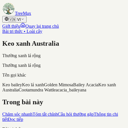
Skip to content
TreeMax
🇻🇳
VI
Giới thiệu
Quay lại trang chủ
Bài tri thức • Loài cây
Keo xanh Australia
Thường xanh lá rộng
Thường xanh lá rộng
Tên gọi khác
Keo bailey
Keo lá xanh
Golden Mimosa
Bailey Acacia
Keo xanh
Australia
Cootamundra Wattle
acacia_baileyana
Trong bài này
Chăm sóc nhanh
Tóm tắt chính
Câu hỏi thường gặp
Thông tin chi
tiết
Đọc tiếp