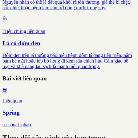
Nguyên nhân có thể là đất quá khô, rễ tổn thương, giá thể bí chặt,
sốc nhiệt hoặc bệnh làm cản trở dòng nước trong cây.
🩺
Triệu chứng liên quan
Lá có đốm đen
Đốm đen trên lá thường báo hiệu bệnh đốm lá đang tiến triển, nấm
bám bề mặt hoặc lớp bồ hóng đi kèm sâu chích hút. Cảm giác bề
mặt và khả năng lau sạch là manh mối quan trọng.
Bài viết liên quan
📘
Liên quan
Spring
seasonal_phase
Theo dõi cây cảnh của bạn trong