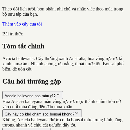
Theo dõi lịch tưới, bón phân, ghi chú và nhắc việc theo mùa trong
bộ sưu tập của bạn.
Thêm vào cây của tôi
Bài tri thức
Tóm tắt chính
Acacia baileyana: Cây thường xanh Australia, hoa vàng rực rỡ, lá
xanh lam-xám. Nhanh chóng, ưa nắng, thoát nước tốt. Bonsai phổ
biến, dễ uốn cắt.
Câu hỏi thường gặp
Acacia baileyana hoa màu gì?
Hoa Acacia baileyana màu vàng rực rỡ, mọc thành chùm tròn nở
vào cuối mùa đông đến đầu mùa xuân.
Cây này có khó chăm sóc bonsai không?
Không, Acacia baileyana được coi là bonsai mức trung bình, tăng
trưởng nhanh và chịu cắt tỉa/uốn dây tốt.