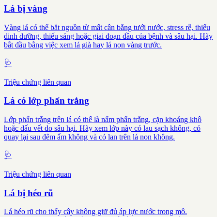
Lá bị vàng
Vàng lá có thể bắt nguồn từ mất cân bằng tưới nước, stress rễ, thiếu
dinh dưỡng, thiếu sáng hoặc giai đoạn đầu của bệnh và sâu hại. Hãy
bắt đầu bằng việc xem lá già hay lá non vàng trước.
🩺
Triệu chứng liên quan
Lá có lớp phấn trắng
Lớp phấn trắng trên lá có thể là nấm phấn trắng, cặn khoáng khô
hoặc dấu vết do sâu hại. Hãy xem lớp này có lau sạch không, có
quay lại sau đêm ẩm không và có lan trên lá non không.
🩺
Triệu chứng liên quan
Lá bị héo rũ
Lá héo rũ cho thấy cây không giữ đủ áp lực nước trong mô.