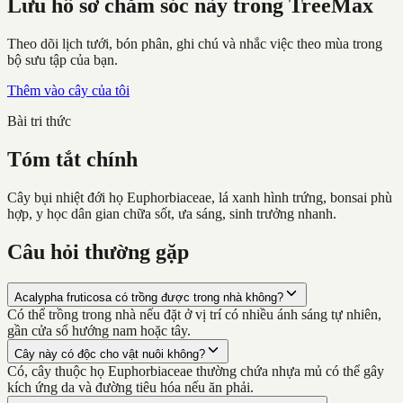
Lưu hồ sơ chăm sóc này trong TreeMax
Theo dõi lịch tưới, bón phân, ghi chú và nhắc việc theo mùa trong
bộ sưu tập của bạn.
Thêm vào cây của tôi
Bài tri thức
Tóm tắt chính
Cây bụi nhiệt đới họ Euphorbiaceae, lá xanh hình trứng, bonsai phù
hợp, y học dân gian chữa sốt, ưa sáng, sinh trưởng nhanh.
Câu hỏi thường gặp
Acalypha fruticosa có trồng được trong nhà không?
Có thể trồng trong nhà nếu đặt ở vị trí có nhiều ánh sáng tự nhiên,
gần cửa sổ hướng nam hoặc tây.
Cây này có độc cho vật nuôi không?
Có, cây thuộc họ Euphorbiaceae thường chứa nhựa mủ có thể gây
kích ứng da và đường tiêu hóa nếu ăn phải.