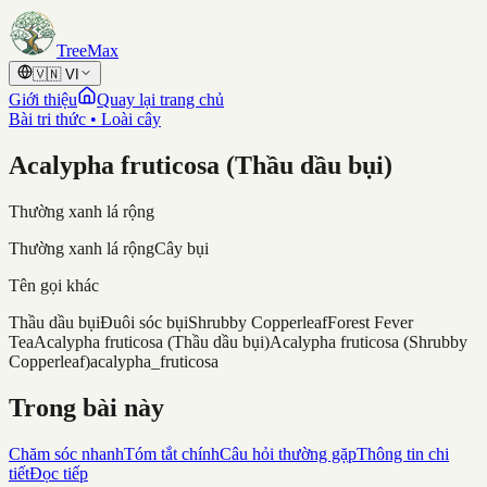
Skip to content
TreeMax
🇻🇳
VI
Giới thiệu
Quay lại trang chủ
Bài tri thức • Loài cây
Acalypha fruticosa (Thầu dầu bụi)
Thường xanh lá rộng
Thường xanh lá rộng
Cây bụi
Tên gọi khác
Thầu dầu bụi
Đuôi sóc bụi
Shrubby Copperleaf
Forest Fever
Tea
Acalypha fruticosa (Thầu dầu bụi)
Acalypha fruticosa (Shrubby
Copperleaf)
acalypha_fruticosa
Trong bài này
Chăm sóc nhanh
Tóm tắt chính
Câu hỏi thường gặp
Thông tin chi
tiết
Đọc tiếp