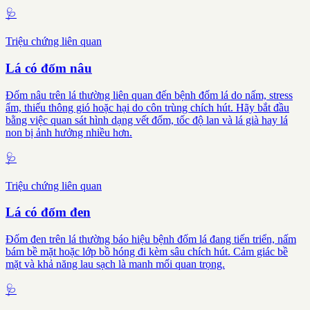
🩺
Triệu chứng liên quan
Lá có đốm nâu
Đốm nâu trên lá thường liên quan đến bệnh đốm lá do nấm, stress
ẩm, thiếu thông gió hoặc hại do côn trùng chích hút. Hãy bắt đầu
bằng việc quan sát hình dạng vết đốm, tốc độ lan và lá già hay lá
non bị ảnh hưởng nhiều hơn.
🩺
Triệu chứng liên quan
Lá có đốm đen
Đốm đen trên lá thường báo hiệu bệnh đốm lá đang tiến triển, nấm
bám bề mặt hoặc lớp bồ hóng đi kèm sâu chích hút. Cảm giác bề
mặt và khả năng lau sạch là manh mối quan trọng.
🩺