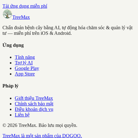
Tải ứng dụng miễn phí
TreeMax
Chẩn đoán bệnh cây bằng AI, tự động hóa chăm sóc & quản lý vật
tư — miễn phí trên iOS & Android.
Ứng dụng
Tính năng
Trợ lý AI
Google Play
App Store
Pháp lý
Giới thiệu TreeMax
Chính sách bảo mật
Điều khoản dịch vụ
Liên hệ
©
2026
TreeMax.
Bảo lưu mọi quyền.
TreeMax là một sản phẩm của DOGOO.