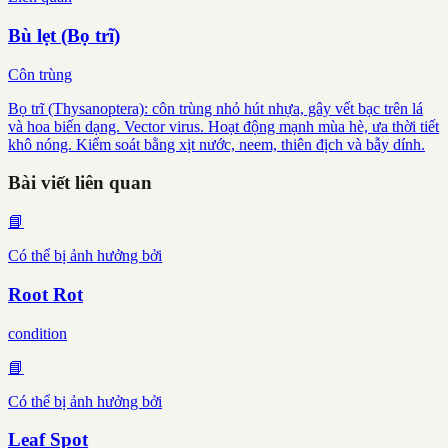
Bù lẹt (Bọ trĩ)
Côn trùng
Bọ trĩ (Thysanoptera): côn trùng nhỏ hút nhựa, gây vết bạc trên lá
và hoa biến dạng. Vector virus. Hoạt động mạnh mùa hè, ưa thời tiết
khô nóng. Kiểm soát bằng xịt nước, neem, thiên địch và bẫy dính.
Bài viết liên quan
📘
Có thể bị ảnh hưởng bởi
Root Rot
condition
📘
Có thể bị ảnh hưởng bởi
Leaf Spot