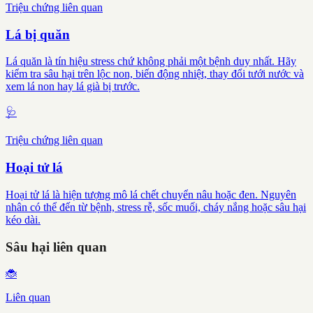
Triệu chứng liên quan
Lá bị quăn
Lá quăn là tín hiệu stress chứ không phải một bệnh duy nhất. Hãy
kiểm tra sâu hại trên lộc non, biến động nhiệt, thay đổi tưới nước và
xem lá non hay lá già bị trước.
🩺
Triệu chứng liên quan
Hoại tử lá
Hoại tử lá là hiện tượng mô lá chết chuyển nâu hoặc đen. Nguyên
nhân có thể đến từ bệnh, stress rễ, sốc muối, cháy nắng hoặc sâu hại
kéo dài.
Sâu hại liên quan
🐞
Liên quan