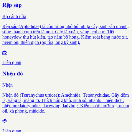
Rệp sáp
Bọ cánh nửa
Rệp sáp (Aphididae) là côn trùng nhỏ hút nhựa cây, sinh sản nhanh,
sống thành cụm trên lá non. Gây lá xoăn, vàng, còi cọc. Tiết
honeydew thu hút kiến, tạo nấm bồ hóng. Kiểm soát bằng nước xịt,
neem oil, thiên địch (bọ rùa, ong ký sinh).
🐞
Liên quan
Nhện đỏ
Nhện
Nhện đỏ (Tetranychus urticae): Arachnida, Tetranychidae. Gây đốm
lá, vàng lá, màng tơ. Thích nóng khô, sinh sôi nhanh. Thiên địch:
nhện predatory mites, lacewing, ladybug. Kiểm soát: nước xịt, neem
oil, xà phòng, miticide.
🐞
Liên quan