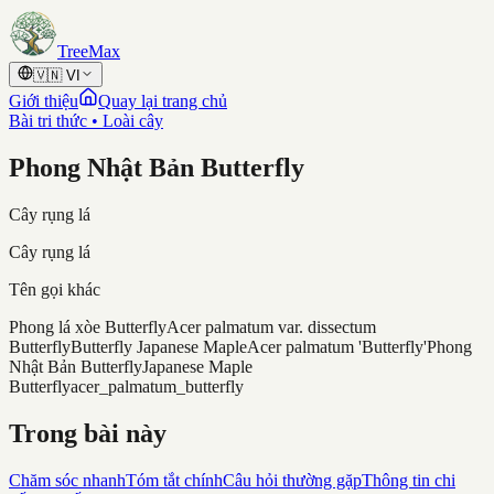
Skip to content
TreeMax
🇻🇳
VI
Giới thiệu
Quay lại trang chủ
Bài tri thức • Loài cây
Phong Nhật Bản Butterfly
Cây rụng lá
Cây rụng lá
Tên gọi khác
Phong lá xòe Butterfly
Acer palmatum var. dissectum
Butterfly
Butterfly Japanese Maple
Acer palmatum 'Butterfly'
Phong
Nhật Bản Butterfly
Japanese Maple
Butterfly
acer_palmatum_butterfly
Trong bài này
Chăm sóc nhanh
Tóm tắt chính
Câu hỏi thường gặp
Thông tin chi