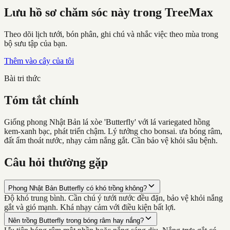
Lưu hồ sơ chăm sóc này trong TreeMax
Theo dõi lịch tưới, bón phân, ghi chú và nhắc việc theo mùa trong
bộ sưu tập của bạn.
Thêm vào cây của tôi
Bài tri thức
Tóm tắt chính
Giống phong Nhật Bản lá xòe 'Butterfly' với lá variegated hồng
kem-xanh bạc, phát triển chậm. Lý tưởng cho bonsai. ưa bóng râm,
đất ẩm thoát nước, nhạy cảm nắng gắt. Cần bảo vệ khỏi sâu bệnh.
Câu hỏi thường gặp
Phong Nhật Bản Butterfly có khó trồng không?
Độ khó trung bình. Cần chú ý tưới nước đều đặn, bảo vệ khỏi nắng
gắt và gió mạnh. Khá nhạy cảm với điều kiện bất lợi.
Nên trồng Butterfly trong bóng râm hay nắng?