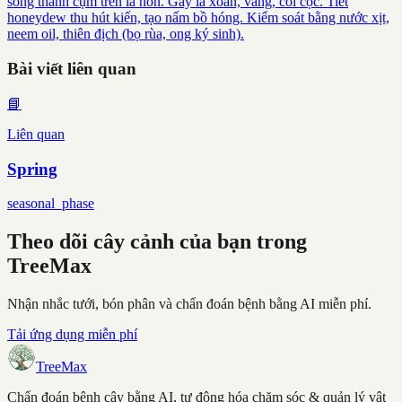
sống thành cụm trên lá non. Gây lá xoăn, vàng, còi cọc. Tiết
honeydew thu hút kiến, tạo nấm bồ hóng. Kiểm soát bằng nước xịt,
neem oil, thiên địch (bọ rùa, ong ký sinh).
Bài viết liên quan
📘
Liên quan
Spring
seasonal_phase
Theo dõi cây cảnh của bạn trong
TreeMax
Nhận nhắc tưới, bón phân và chẩn đoán bệnh bằng AI miễn phí.
Tải ứng dụng miễn phí
TreeMax
Chẩn đoán bệnh cây bằng AI, tự động hóa chăm sóc & quản lý vật