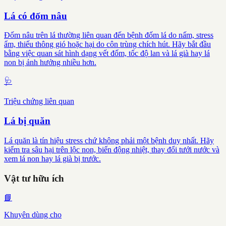
Lá có đốm nâu
Đốm nâu trên lá thường liên quan đến bệnh đốm lá do nấm, stress
ẩm, thiếu thông gió hoặc hại do côn trùng chích hút. Hãy bắt đầu
bằng việc quan sát hình dạng vết đốm, tốc độ lan và lá già hay lá
non bị ảnh hưởng nhiều hơn.
🩺
Triệu chứng liên quan
Lá bị quăn
Lá quăn là tín hiệu stress chứ không phải một bệnh duy nhất. Hãy
kiểm tra sâu hại trên lộc non, biến động nhiệt, thay đổi tưới nước và
xem lá non hay lá già bị trước.
Vật tư hữu ích
📘
Khuyên dùng cho