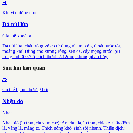
📘
Khuyên dùng cho
Đá núi lửa
Giá thể khoáng
Đá núi lửa: chất trồng vô cơ từ dung nham, xốp, thoát nước tốt,
thoáng khí. Dùng cho xương rồng, sen đá, cây mọng nước. pH
trung tính 6.0-7.5, kích thước 2-12mm, không phân hủy.
Sâu hại liên quan
🐞
Có thể bị ảnh hưởng bởi
Nhện đỏ
Nhện
Nhện đỏ (Tetranychus urticae): Arachnida, Tetranychidae. Gây đốm
lá, vàng lá, màng tơ. Thích nóng khô, sinh sôi nhanh. Thiên địch: