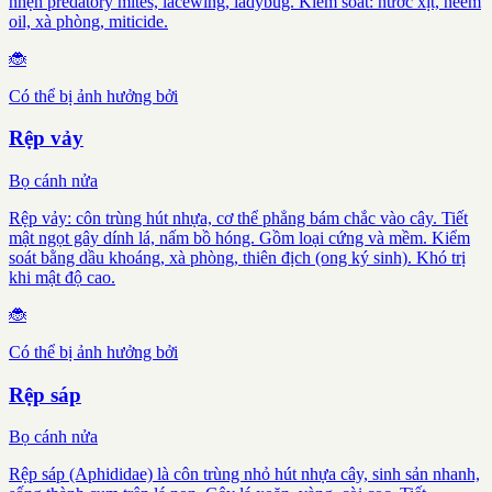
nhện predatory mites, lacewing, ladybug. Kiểm soát: nước xịt, neem
oil, xà phòng, miticide.
🐞
Có thể bị ảnh hưởng bởi
Rệp vảy
Bọ cánh nửa
Rệp vảy: côn trùng hút nhựa, cơ thể phẳng bám chắc vào cây. Tiết
mật ngọt gây dính lá, nấm bồ hóng. Gồm loại cứng và mềm. Kiểm
soát bằng dầu khoáng, xà phòng, thiên địch (ong ký sinh). Khó trị
khi mật độ cao.
🐞
Có thể bị ảnh hưởng bởi
Rệp sáp
Bọ cánh nửa
Rệp sáp (Aphididae) là côn trùng nhỏ hút nhựa cây, sinh sản nhanh,