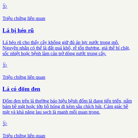
🩺
Triệu chứng liên quan
Lá bị héo rũ
Lá héo rũ cho thấy cây không giữ đủ áp lực nước trong mô.
Nguyên nhân có thể là đất quá khô, rễ tổn thương, giá thể bí chặt,
sốc nhiệt hoặc bệnh làm cản trở dòng nước trong cây.
🩺
Triệu chứng liên quan
Lá có đốm đen
Đốm đen trên lá thường báo hiệu bệnh đốm lá đang tiến triển, nấm
bám bề mặt hoặc lớp bồ hóng đi kèm sâu chích hút. Cảm giác bề
mặt và khả năng lau sạch là manh mối quan trọng.
🩺
Triệu chứng liên quan