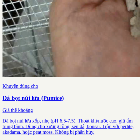
Khuyên dùng cho
Đá bọt núi lửa (Pumice)
Giá thể khoáng
Đá bọt núi lửa xốp, nhẹ (pH 6.5-7.5). Thoát khí/nước cao, giữ ẩm
trung bình. Dùng cho xương rồng, sen đá, bonsai. Trộn với perlite,
akadama, hoặc peat moss. Không bị phân hủy.