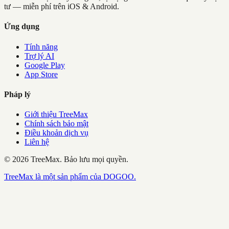
tư — miễn phí trên iOS & Android.
Ứng dụng
Tính năng
Trợ lý AI
Google Play
App Store
Pháp lý
Giới thiệu TreeMax
Chính sách bảo mật
Điều khoản dịch vụ
Liên hệ
©
2026
TreeMax.
Bảo lưu mọi quyền.
TreeMax là một sản phẩm của DOGOO.