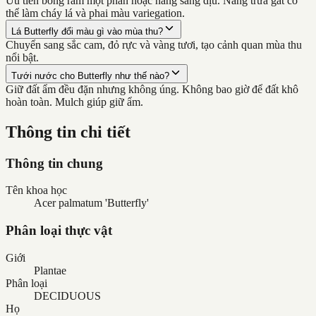
Ưu tiên bóng râm một phần hoặc nắng sáng dịu. Nắng trưa gắt có
thể làm cháy lá và phai màu variegation.
Lá Butterfly đổi màu gì vào mùa thu?
Chuyển sang sắc cam, đỏ rực và vàng tươi, tạo cảnh quan mùa thu
nổi bật.
Tưới nước cho Butterfly như thế nào?
Giữ đất ẩm đều đặn nhưng không úng. Không bao giờ để đất khô
hoàn toàn. Mulch giúp giữ ẩm.
Thông tin chi tiết
Thông tin chung
Tên khoa học
Acer palmatum 'Butterfly'
Phân loại thực vật
Giới
Plantae
Phân loại
DECIDUOUS
Họ