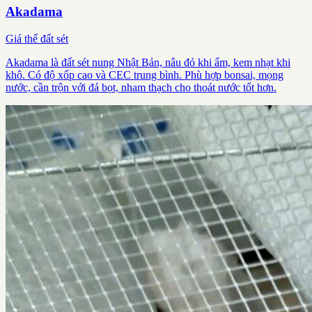
Akadama
Giá thể đất sét
Akadama là đất sét nung Nhật Bản, nâu đỏ khi ẩm, kem nhạt khi
khô. Có độ xốp cao và CEC trung bình. Phù hợp bonsai, mọng
nước, cần trộn với đá bọt, nham thạch cho thoát nước tốt hơn.