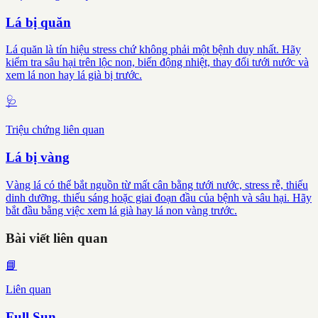
Lá bị quăn
Lá quăn là tín hiệu stress chứ không phải một bệnh duy nhất. Hãy
kiểm tra sâu hại trên lộc non, biến động nhiệt, thay đổi tưới nước và
xem lá non hay lá già bị trước.
🩺
Triệu chứng liên quan
Lá bị vàng
Vàng lá có thể bắt nguồn từ mất cân bằng tưới nước, stress rễ, thiếu
dinh dưỡng, thiếu sáng hoặc giai đoạn đầu của bệnh và sâu hại. Hãy
bắt đầu bằng việc xem lá già hay lá non vàng trước.
Bài viết liên quan
📘
Liên quan
Full Sun