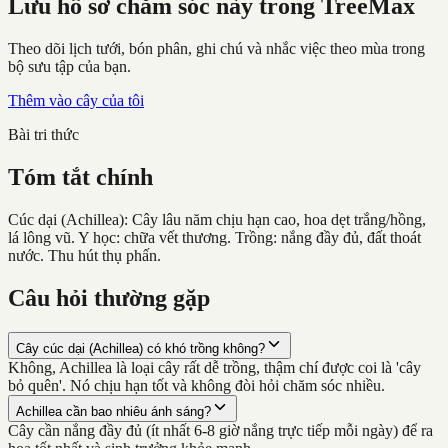
Lưu hồ sơ chăm sóc này trong TreeMax
Theo dõi lịch tưới, bón phân, ghi chú và nhắc việc theo mùa trong
bộ sưu tập của bạn.
Thêm vào cây của tôi
Bài tri thức
Tóm tắt chính
Cúc dại (Achillea): Cây lâu năm chịu hạn cao, hoa dẹt trắng/hồng,
lá lông vũ. Y học: chữa vết thương. Trồng: nắng đầy đủ, đất thoát
nước. Thu hút thụ phấn.
Câu hỏi thường gặp
Cây cúc dại (Achillea) có khó trồng không?
Không, Achillea là loại cây rất dễ trồng, thậm chí được coi là 'cây
bỏ quên'. Nó chịu hạn tốt và không đòi hỏi chăm sóc nhiều.
Achillea cần bao nhiêu ánh sáng?
Cây cần nắng đầy đủ (ít nhất 6-8 giờ nắng trực tiếp mỗi ngày) để ra