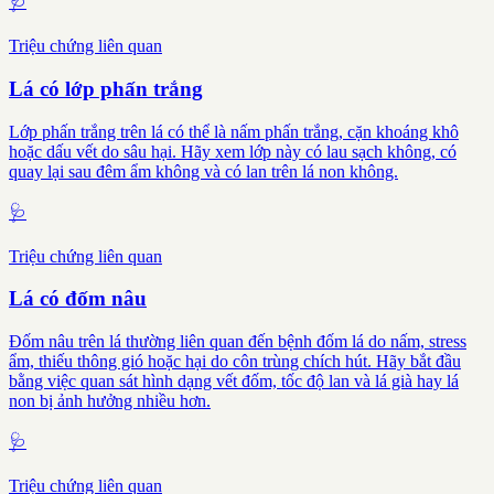
🩺
Triệu chứng liên quan
Lá có lớp phấn trắng
Lớp phấn trắng trên lá có thể là nấm phấn trắng, cặn khoáng khô
hoặc dấu vết do sâu hại. Hãy xem lớp này có lau sạch không, có
quay lại sau đêm ẩm không và có lan trên lá non không.
🩺
Triệu chứng liên quan
Lá có đốm nâu
Đốm nâu trên lá thường liên quan đến bệnh đốm lá do nấm, stress
ẩm, thiếu thông gió hoặc hại do côn trùng chích hút. Hãy bắt đầu
bằng việc quan sát hình dạng vết đốm, tốc độ lan và lá già hay lá
non bị ảnh hưởng nhiều hơn.
🩺
Triệu chứng liên quan