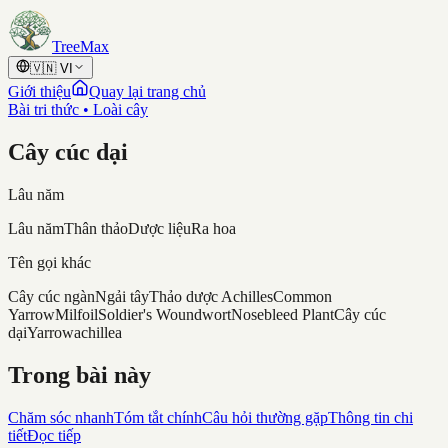
Skip to content
TreeMax
🇻🇳
VI
Giới thiệu
Quay lại trang chủ
Bài tri thức • Loài cây
Cây cúc dại
Lâu năm
Lâu năm
Thân thảo
Dược liệu
Ra hoa
Tên gọi khác
Cây cúc ngàn
Ngải tây
Thảo dược Achilles
Common
Yarrow
Milfoil
Soldier's Woundwort
Nosebleed Plant
Cây cúc
dại
Yarrow
achillea
Trong bài này
Chăm sóc nhanh
Tóm tắt chính
Câu hỏi thường gặp
Thông tin chi
tiết
Đọc tiếp