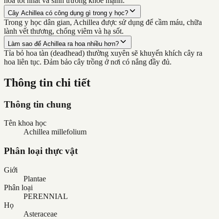
hoa tốt nhất và sinh trưởng khỏe mạnh.
Cây Achillea có công dụng gì trong y học?
Trong y học dân gian, Achillea được sử dụng để cầm máu, chữa
lành vết thương, chống viêm và hạ sốt.
Làm sao để Achillea ra hoa nhiều hơn?
Tỉa bỏ hoa tàn (deadhead) thường xuyên sẽ khuyến khích cây ra
hoa liên tục. Đảm bảo cây trồng ở nơi có nắng đầy đủ.
Thông tin chi tiết
Thông tin chung
Tên khoa học
Achillea millefolium
Phân loại thực vật
Giới
Plantae
Phân loại
PERENNIAL
Họ
Asteraceae