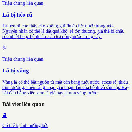
Triệu chứng liên quan
Lá bị héo rũ
Lá héo rũ cho thấy cây không giữ đủ áp lực nước trong mô.
Nguyên nhân có thể là đất quá khô, rễ tổn thương, giá thể bí chặt,
sốc nhiệt hoặc bệnh làm cản trở dòng nước trong cây.
🩺
Triệu chứng liên quan
Lá bị vàng
Vàng lá có thể bắt nguồn từ mất cân bằng tưới nước, stress rễ, thiếu
dinh dưỡng, thiếu sáng hoặc giai đoạn đầu của bệnh và sâu hại. Hãy
bắt đầu bằng việc xem lá già hay lá non vàng trước.
Bài viết liên quan
📘
Có thể bị ảnh hưởng bởi