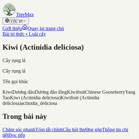
Skip to content
TreeMax
🇻🇳
VI
Giới thiệu
Quay lại trang chủ
Bài tri thức • Loài cây
Kiwi (Actinidia deliciosa)
Cây rụng lá
Cây rụng lá
Tên gọi khác
Kiwi
Dương đào
Dương đào lông
Kiwifruit
Chinese Gooseberry
Yang
Tao
Kiwi (Actinidia deliciosa)
Kiwifruit (Actinidia
deliciosa)
actinidia_deliciosa
Trong bài này
Chăm sóc nhanh
Tóm tắt chính
Câu hỏi thường gặp
Thông tin chi
tiết
Đọc tiếp