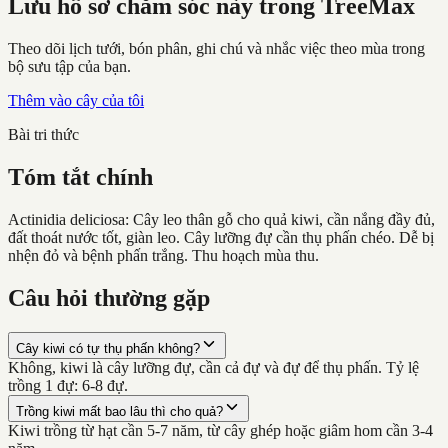
Lưu hồ sơ chăm sóc này trong TreeMax
Theo dõi lịch tưới, bón phân, ghi chú và nhắc việc theo mùa trong
bộ sưu tập của bạn.
Thêm vào cây của tôi
Bài tri thức
Tóm tắt chính
Actinidia deliciosa: Cây leo thân gỗ cho quả kiwi, cần nắng đầy đủ,
đất thoát nước tốt, giàn leo. Cây lưỡng đự cần thụ phấn chéo. Dễ bị
nhện đỏ và bệnh phấn trắng. Thu hoạch mùa thu.
Câu hỏi thường gặp
Cây kiwi có tự thụ phấn không?
Không, kiwi là cây lưỡng đự, cần cả đự và đự để thụ phấn. Tỷ lệ
trồng 1 đự: 6-8 đự.
Trồng kiwi mất bao lâu thì cho quả?
Kiwi trồng từ hạt cần 5-7 năm, từ cây ghép hoặc giâm hom cần 3-4