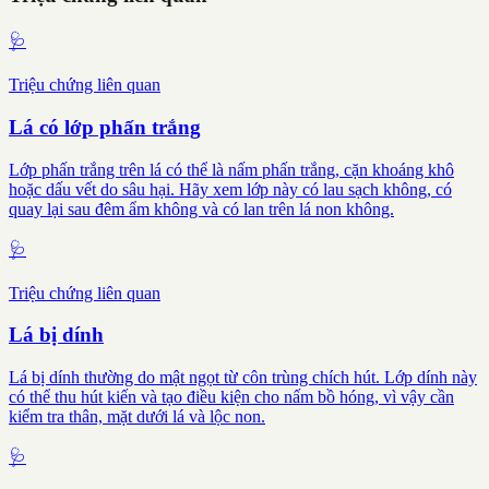
🩺
Triệu chứng liên quan
Lá có lớp phấn trắng
Lớp phấn trắng trên lá có thể là nấm phấn trắng, cặn khoáng khô
hoặc dấu vết do sâu hại. Hãy xem lớp này có lau sạch không, có
quay lại sau đêm ẩm không và có lan trên lá non không.
🩺
Triệu chứng liên quan
Lá bị dính
Lá bị dính thường do mật ngọt từ côn trùng chích hút. Lớp dính này
có thể thu hút kiến và tạo điều kiện cho nấm bồ hóng, vì vậy cần
kiểm tra thân, mặt dưới lá và lộc non.
🩺